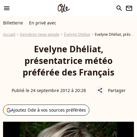
menu
search
newsletter
Billetterie
En privé avec
Accueil
Dernières news people
Évelyne Dhéliat
Evelyne Dhéliat, présentatrice météo préférée des Français
Evelyne Dhéliat,
présentatrice météo
préférée des Français
Publié le 24 septembre 2012 à 20:28
Partager
share
Ajoutez Ode à vos sources préférées