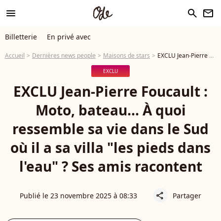
menu
search
newsletter
Billetterie
En privé avec
Accueil
Dernières news people
Maisons de stars
EXCLU Jean-Pierre Foucault : Moto, bateau... À quoi ressemble sa vie dans le Sud où il a sa villa "les pieds dans l'eau" ? Ses amis racontent
EXCLU
EXCLU Jean-Pierre Foucault :
Moto, bateau... À quoi
ressemble sa vie dans le Sud
où il a sa villa "les pieds dans
l'eau" ? Ses amis racontent
Publié le 23 novembre 2025 à 08:33
Partager
share