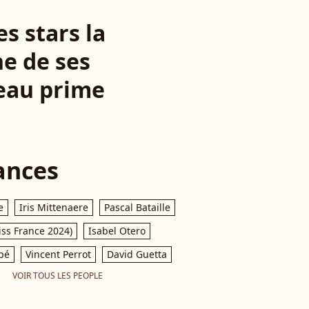
s stars la
e de ses
eau prime
ances
e
Iris Mittenaere
Pascal Bataille
iss France 2024)
Isabel Otero
pé
Vincent Perrot
David Guetta
VOIR TOUS LES PEOPLE