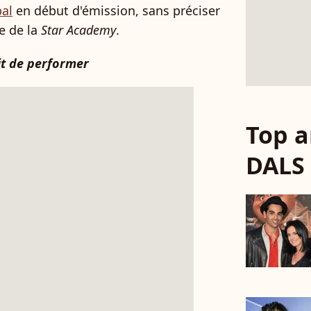
al
en début d'émission, sans préciser
te de la
Star Academy
.
it de performer
Top a
DALS