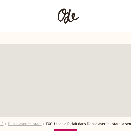
élé
Danse avec les stars
EXCLU Lenie forfait dans Danse avec les stars la semaine dernière : un can