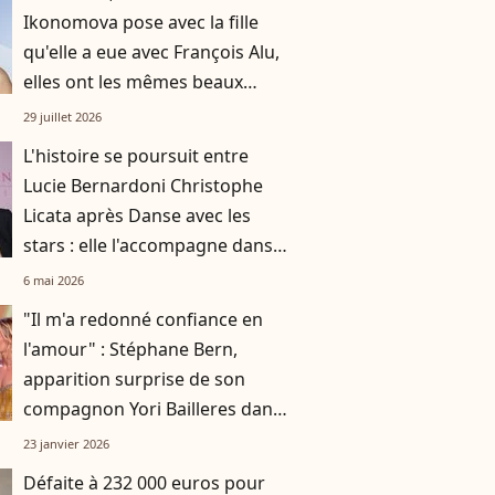
Ikonomova pose avec la fille
qu'elle a eue avec François Alu,
elles ont les mêmes beaux
cheveux châtains
29 juillet 2026
L'histoire se poursuit entre
Lucie Bernardoni Christophe
Licata après Danse avec les
stars : elle l'accompagne dans
une nouvelle aventure
6 mai 2026
"Il m'a redonné confiance en
l'amour" : Stéphane Bern,
apparition surprise de son
compagnon Yori Bailleres dans
Danse avec les stars
23 janvier 2026
Défaite à 232 000 euros pour