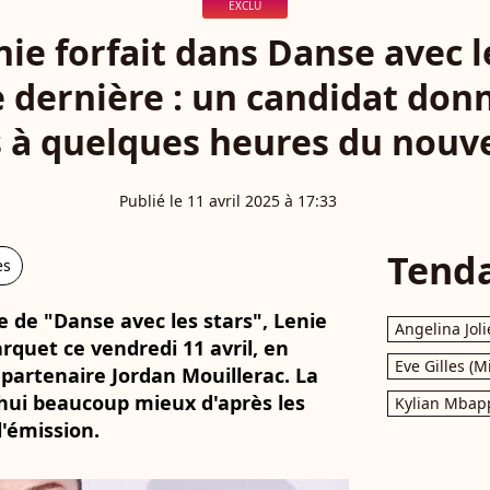
EXCLU
ie forfait dans Danse avec le
 dernière : un candidat donn
s à quelques heures du nouv
Publié le 11 avril 2025 à 17:33
Tend
es
e de "Danse avec les stars", Lenie
Angelina Joli
arquet ce vendredi 11 avril, en
Eve Gilles (M
 partenaire Jordan Mouillerac. La
hui beaucoup mieux d'après les
Kylian Mbap
l'émission.