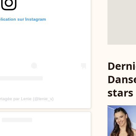
blication sur Instagram
Derni
Danse
stars
rtagée par Lenie (@lenie_v)