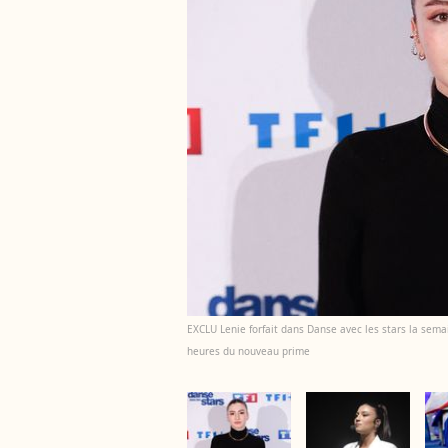
EXCLU Lenie forfait dans Danse avec les stars la sem
heures du nouveau prime