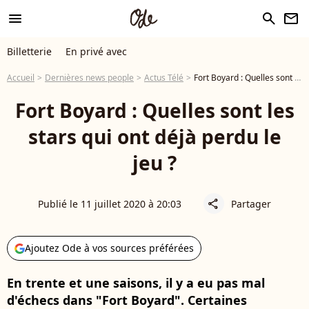
menu
search
newsletter
Billetterie
En privé avec
Accueil
Dernières news people
Actus Télé
Fort Boyard : Quelles sont les stars qui ont déjà perdu le jeu ?
Fort Boyard : Quelles sont les
stars qui ont déjà perdu le
jeu ?
Publié le 11 juillet 2020 à 20:03
Partager
share
Ajoutez Ode à vos sources préférées
En trente et une saisons, il y a eu pas mal
d'échecs dans "Fort Boyard". Certaines