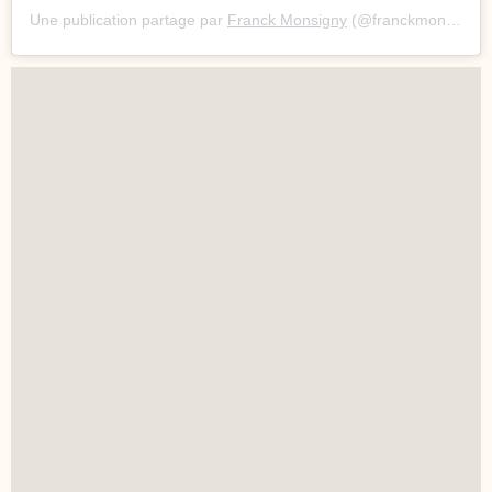
Une publication partage par
Franck Monsigny
(@franckmonsigny) le