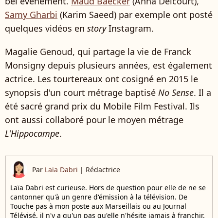
bel événement.
Maud Baecker
(Anna Delcourt),
Samy Gharbi
(Karim Saeed) par exemple ont posté
quelques vidéos en
story
Instagram.
Magalie Genoud, qui partage la vie de Franck
Monsigny depuis plusieurs années, est également
actrice. Les tourtereaux ont cosigné en 2015 le
synopsis d'un court métrage baptisé
No Sense
. Il a
été sacré grand prix du Mobile Film Festival. Ils
ont aussi collaboré pour le moyen métrage
L'Hippocampe
.
Par
Laïa Dabri
|
Rédactrice
Laïa Dabri est curieuse. Hors de question pour elle de ne se
cantonner qu'à un genre d'émission à la télévision. De
Touche pas à mon poste aux Marseillais ou au Journal
Télévisé, il n'y a qu'un pas qu'elle n'hésite jamais à franchir.