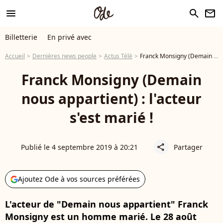
menu
search
newsletter
Billetterie
En privé avec
Accueil
Dernières news people
Actus Télé
Franck Monsigny (Demain nous appartient) : l'acteur s'est marié !
Franck Monsigny (Demain
nous appartient) : l'acteur
s'est marié !
Publié le 4 septembre 2019 à 20:21
Partager
share
Ajoutez Ode à vos sources préférées
L'acteur de "Demain nous appartient" Franck
Monsigny est un homme marié. Le 28 août