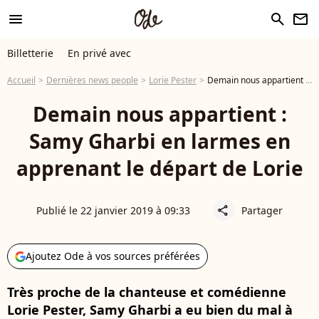
menu
search
newsletter
Billetterie
En privé avec
Accueil
Dernières news people
Lorie Pester
Demain nous appartient : Samy Gharbi en larmes en apprenant le départ de Lorie
Demain nous appartient :
Samy Gharbi en larmes en
apprenant le départ de Lorie
Publié le 22 janvier 2019 à 09:33
Partager
share
Ajoutez Ode à vos sources préférées
Très proche de la chanteuse et comédienne
Lorie Pester, Samy Gharbi a eu bien du mal à