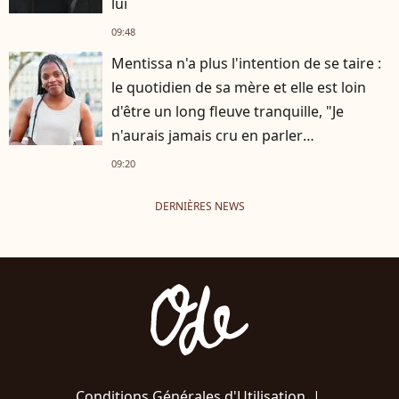
lui
09:48
Mentissa n'a plus l'intention de se taire :
le quotidien de sa mère et elle est loin
d'être un long fleuve tranquille, "Je
n'aurais jamais cru en parler
publiquement"
09:20
DERNIÈRES NEWS
Conditions Générales d'Utilisation
|