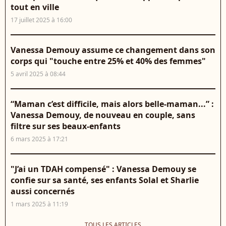
tout en ville
17 juillet 2025 à 16:00
Vanessa Demouy assume ce changement dans son
corps qui "touche entre 25% et 40% des femmes"
5 avril 2025 à 08:44
“Maman c’est difficile, mais alors belle-maman...” :
Vanessa Demouy, de nouveau en couple, sans
filtre sur ses beaux-enfants
6 mars 2025 à 17:21
"J’ai un TDAH compensé" : Vanessa Demouy se
confie sur sa santé, ses enfants Solal et Sharlie
aussi concernés
1 mars 2025 à 11:19
TOUS LES ARTICLES