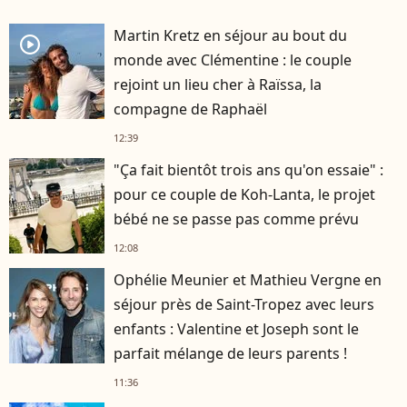
Martin Kretz en séjour au bout du
player2
monde avec Clémentine : le couple
rejoint un lieu cher à Raïssa, la
compagne de Raphaël
12:39
"Ça fait bientôt trois ans qu'on essaie" :
pour ce couple de Koh-Lanta, le projet
bébé ne se passe pas comme prévu
12:08
Ophélie Meunier et Mathieu Vergne en
séjour près de Saint-Tropez avec leurs
enfants : Valentine et Joseph sont le
parfait mélange de leurs parents !
11:36