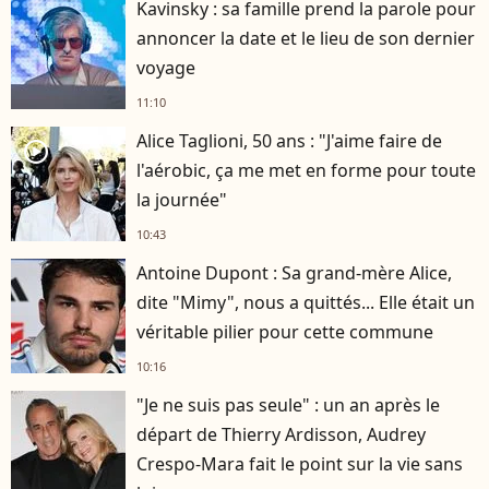
Kavinsky : sa famille prend la parole pour
annoncer la date et le lieu de son dernier
voyage
11:10
Alice Taglioni, 50 ans : "J'aime faire de
player2
l'aérobic, ça me met en forme pour toute
la journée"
10:43
Antoine Dupont : Sa grand-mère Alice,
dite "Mimy", nous a quittés... Elle était un
véritable pilier pour cette commune
10:16
"Je ne suis pas seule" : un an après le
départ de Thierry Ardisson, Audrey
Crespo-Mara fait le point sur la vie sans