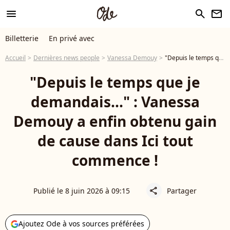
menu
search
newsletter
Billetterie
En privé avec
Accueil
Dernières news people
Vanessa Demouy
"Depuis le temps que je demandais..." : Vanessa Demouy a enfin obtenu gain de cause dans Ici tout commence !
"Depuis le temps que je
demandais..." : Vanessa
Demouy a enfin obtenu gain
de cause dans Ici tout
commence !
Publié le 8 juin 2026 à 09:15
Partager
share
Ajoutez Ode à vos sources préférées