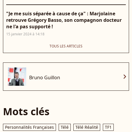
"Je me suis séparée à cause de ça" : Marjolaine
retrouve Grégory Basso, son compagnon docteur
ne l'a pas supporté !
15 janvier 2024 à 14:18
TOUS LES ARTICLES
chevron_right
Bruno Guillon
Mots clés
Personnalités Françaises
Télé
Télé Réalité
TF1