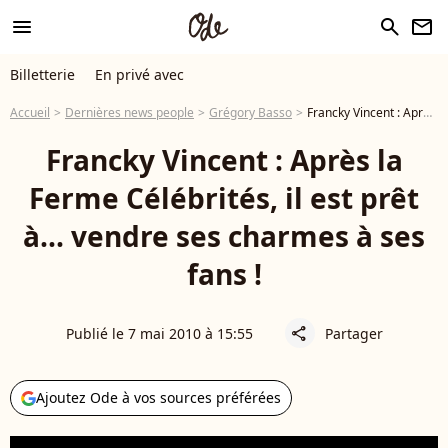
menu
search
newsletter
Billetterie
En privé avec
Accueil
Dernières news people
Grégory Basso
Francky Vincent : Après la Ferme Célébrités, il est prêt à... vendre ses charmes à ses fans !
Francky Vincent : Après la
Ferme Célébrités, il est prêt
à... vendre ses charmes à ses
fans !
Publié le 7 mai 2010 à 15:55
Partager
share
Ajoutez Ode à vos sources préférées