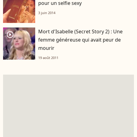
pour un selfie sexy
3 juin 2014
Mort d'Isabelle (Secret Story 2) : Une
player2
femme généreuse qui avait peur de
mourir
19 août 2011