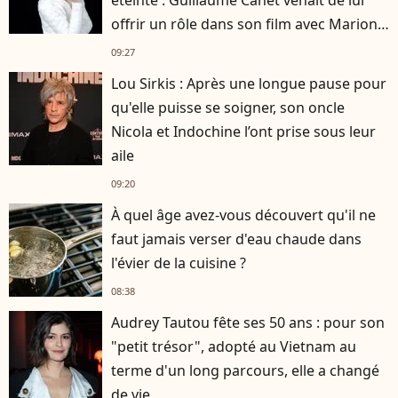
offrir un rôle dans son film avec Marion
Cotillard
09:27
Lou Sirkis : Après une longue pause pour
qu'elle puisse se soigner, son oncle
Nicola et Indochine l’ont prise sous leur
aile
09:20
À quel âge avez-vous découvert qu'il ne
faut jamais verser d'eau chaude dans
l'évier de la cuisine ?
08:38
Audrey Tautou fête ses 50 ans : pour son
"petit trésor", adopté au Vietnam au
terme d'un long parcours, elle a changé
de vie