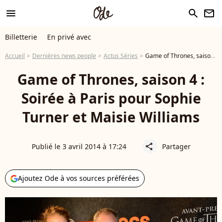
menu
search
newsletter
Billetterie
En privé avec
Accueil
Dernières news people
Actus Séries
Game of Thrones, saison 4 : Soirée à Paris pour Sophie Turner et Maisie Williams
Game of Thrones, saison 4 :
Soirée à Paris pour Sophie
Turner et Maisie Williams
Publié le 3 avril 2014 à 17:24
Partager
share
Ajoutez Ode à vos sources préférées