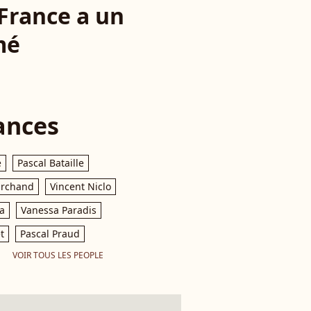
 France a un
mé
ances
e
Pascal Bataille
archand
Vincent Niclo
a
Vanessa Paradis
t
Pascal Praud
VOIR TOUS LES PEOPLE