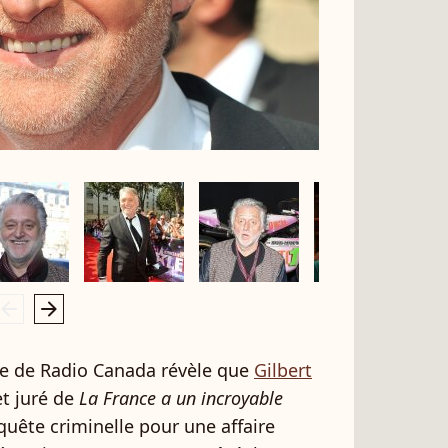
rrow_left
arrow_right
ite de Radio Canada révèle que
Gilbert
et juré de
La France a un incroyable
quête criminelle pour une affaire