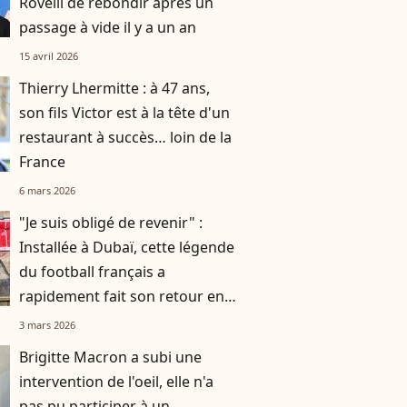
Rovelli de rebondir après un
passage à vide il y a un an
15 avril 2026
Thierry Lhermitte : à 47 ans,
son fils Victor est à la tête d'un
restaurant à succès… loin de la
France
6 mars 2026
"Je suis obligé de revenir" :
Installée à Dubaï, cette légende
du football français a
rapidement fait son retour en
France
3 mars 2026
Brigitte Macron a subi une
intervention de l'oeil, elle n'a
pas pu participer à un