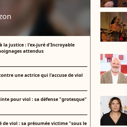
ozon
la justice : l'ex-juré d'Incroyable
émoignages attendus
contre une actrice qui l'accuse de viol
inte pour viol : sa défense "grotesque"
de viol : sa présumée victime "sous le