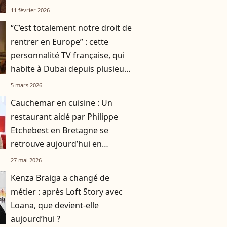
11 février 2026
“C’est totalement notre droit de
rentrer en Europe” : cette
personnalité TV française, qui
habite à Dubaï depuis plusieurs
années, sort de sa réserve
5 mars 2026
Cauchemar en cuisine : Un
restaurant aidé par Philippe
Etchebest en Bretagne se
retrouve aujourd’hui en
liquidation
27 mai 2026
Kenza Braiga a changé de
métier : après Loft Story avec
Loana, que devient-elle
aujourd’hui ?