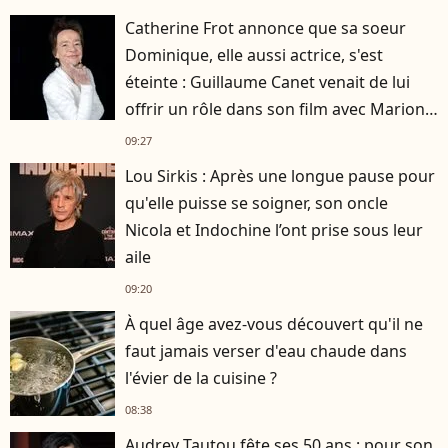
Catherine Frot annonce que sa soeur
Dominique, elle aussi actrice, s'est
éteinte : Guillaume Canet venait de lui
offrir un rôle dans son film avec Marion
Cotillard
09:27
Lou Sirkis : Après une longue pause pour
qu'elle puisse se soigner, son oncle
Nicola et Indochine l’ont prise sous leur
aile
09:20
À quel âge avez-vous découvert qu'il ne
faut jamais verser d'eau chaude dans
l'évier de la cuisine ?
08:38
Audrey Tautou fête ses 50 ans : pour son