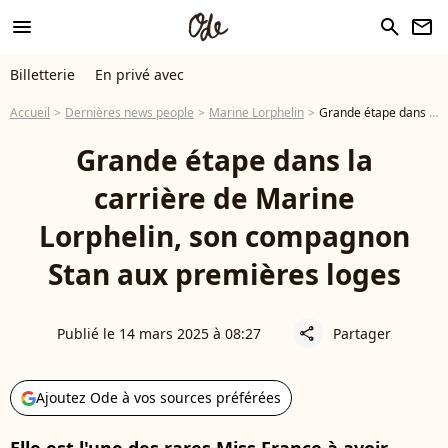
menu
search
newsletter
Billetterie
En privé avec
Accueil
Dernières news people
Marine Lorphelin
Grande étape dans la carrière de Marine Lorphelin, son compagnon Stan aux premières loges
Grande étape dans la
carrière de Marine
Lorphelin, son compagnon
Stan aux premières loges
Publié le 14 mars 2025 à 08:27
Partager
share
Ajoutez Ode à vos sources préférées