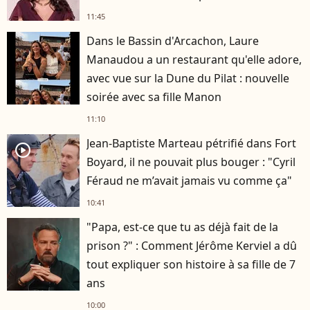
11:45
Dans le Bassin d'Arcachon, Laure
Manaudou a un restaurant qu'elle adore,
avec vue sur la Dune du Pilat : nouvelle
soirée avec sa fille Manon
11:10
Jean-Baptiste Marteau pétrifié dans Fort
player2
Boyard, il ne pouvait plus bouger : "Cyril
Féraud ne m’avait jamais vu comme ça"
10:41
"Papa, est-ce que tu as déjà fait de la
prison ?" : Comment Jérôme Kerviel a dû
tout expliquer son histoire à sa fille de 7
ans
10:00