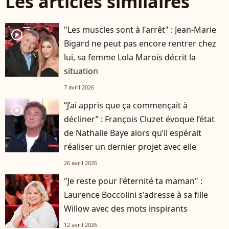
Les articles similaires
"Les muscles sont à l'arrêt" : Jean-Marie
player2
Bigard ne peut pas encore rentrer chez
lui, sa femme Lola Marois décrit la
situation
7 avril 2026
“J’ai appris que ça commençait à
player2
décliner” : François Cluzet évoque l’état
de Nathalie Baye alors qu’il espérait
réaliser un dernier projet avec elle
26 avril 2026
"Je reste pour l'éternité ta maman" :
Laurence Boccolini s'adresse à sa fille
Willow avec des mots inspirants
12 avril 2026