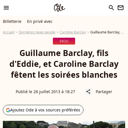
menu
search
newsletter
Billetterie
En privé avec
Accueil
Dernières news people
Caroline Barclay
Guillaume Barclay, fils d'Eddie, et Caroline Barclay fêtent les soirées blanches
EXCLU
Guillaume Barclay, fils
d'Eddie, et Caroline Barclay
fêtent les soirées blanches
Publié le 26 juillet 2013 à 18:27
Partager
share
Ajoutez Ode à vos sources préférées