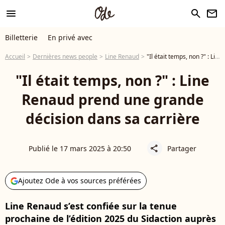
menu
search
newsletter
Billetterie
En privé avec
Accueil
Dernières news people
Line Renaud
"Il était temps, non ?" : Line Renaud prend une grande décision dans sa carrière
"Il était temps, non ?" : Line
Renaud prend une grande
décision dans sa carrière
Publié le 17 mars 2025 à 20:50
Partager
share
Ajoutez Ode à vos sources préférées
Line Renaud s’est confiée sur la tenue
prochaine de l’édition 2025 du Sidaction auprès