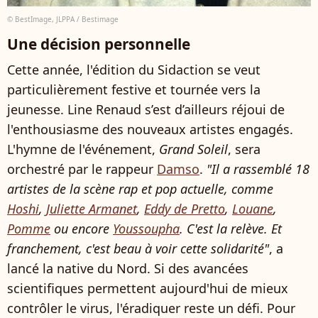
© BestImage, JLPPA / Bestimage
Une décision personnelle
Cette année, l'édition du Sidaction se veut
particulièrement festive et tournée vers la
jeunesse. Line Renaud s’est d’ailleurs réjoui de
l'enthousiasme des nouveaux artistes engagés.
L'hymne de l'événement,
Grand Soleil
, sera
orchestré par le rappeur
Damso
.
"Il a rassemblé 18
artistes de la scène rap et pop actuelle, comme
Hoshi
,
Juliette Armanet
,
Eddy de Pretto
,
Louane
,
Pomme
ou encore
Youssoupha
. C'est la relève. Et
franchement, c'est beau à voir cette solidarité"
, a
lancé la native du Nord. Si des avancées
scientifiques permettent aujourd'hui de mieux
contrôler le virus, l'éradiquer reste un défi. Pour