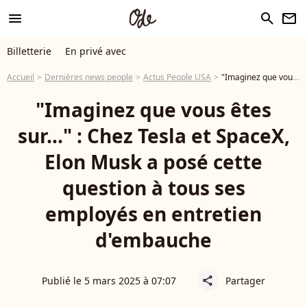
menu
search
newsletter
Billetterie
En privé avec
Accueil
Dernières news people
Actus People USA
"Imaginez que vous êtes sur..." : Chez Tesla et SpaceX, Elon Musk a posé cette question à tous ses employés en entretien d'embauche
"Imaginez que vous êtes
sur..." : Chez Tesla et SpaceX,
Elon Musk a posé cette
question à tous ses
employés en entretien
d'embauche
Publié le 5 mars 2025 à 07:07
Partager
share