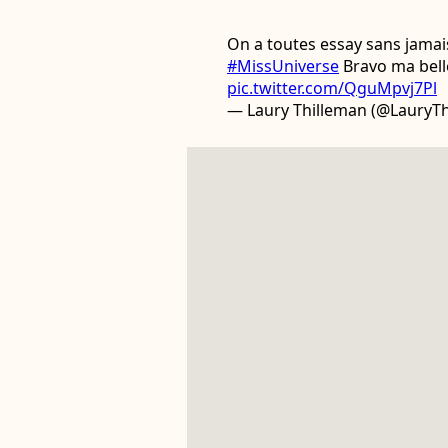
On a toutes essay sans jamais
#MissUniverse
Bravo ma belle
pic.twitter.com/QguMpvj7Pl
— Laury Thilleman (@LauryT