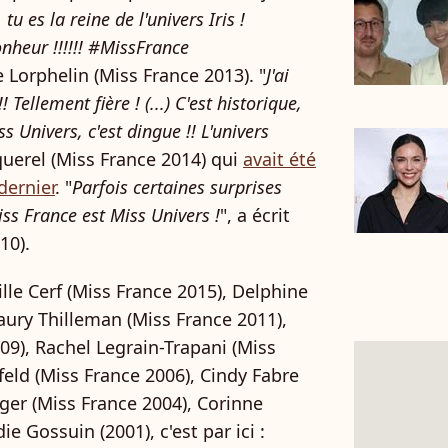
 tu es la reine de l'univers Iris !
nheur !!!!!! #MissFrance
e Lorphelin (Miss France 2013). "
J'ai
!!!! Tellement fière ! (...) C'est historique,
s Univers, c'est dingue !! L'univers
oquerel (Miss France 2014) qui
avait été
dernier
. "
Parfois certaines surprises
s France est Miss Univers !
", a écrit
10).
lle Cerf (Miss France 2015), Delphine
aury Thilleman (Miss France 2011),
9), Rachel Legrain-Trapani (Miss
eld (Miss France 2006), Cindy Fabre
éger (Miss France 2004), Corinne
e Gossuin (2001), c'est par ici :