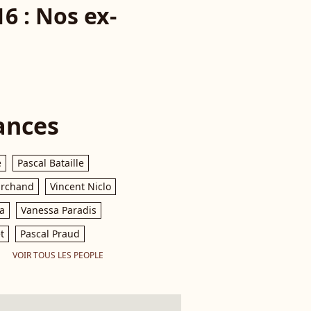
6 : Nos ex-
ances
e
Pascal Bataille
archand
Vincent Niclo
a
Vanessa Paradis
t
Pascal Praud
VOIR TOUS LES PEOPLE