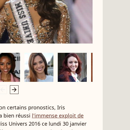
rrow_left
arrow_right
on certains pronostics, Iris
a bien réussi
l'immense exploit de
ss Univers 2016 ce lundi 30 janvier