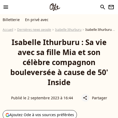
menu
search
newsletter
Billetterie
En privé avec
Accueil
Dernières news people
Isabelle Ithurburu
Isabelle Ithurburu : Sa vie avec sa fille Mia et son célèbre compagnon bouleversée à cause de 50' Inside
Isabelle Ithurburu : Sa vie
avec sa fille Mia et son
célèbre compagnon
bouleversée à cause de 50'
Inside
Publié le 2 septembre 2023 à 16:44
Partager
share
Ajoutez Ode à vos sources préférées