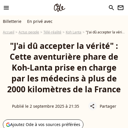
menu
search
newsletter
Billetterie
En privé avec
Accueil
Actus people
Télé-réalité
Koh Lanta
"J'ai dû accepter la vérité" : Cette aventurière phare de Koh-Lanta prise en charge par les médecins à plus de 2000 kilomètres de la France
"J'ai dû accepter la vérité" :
Cette aventurière phare de
Koh-Lanta prise en charge
par les médecins à plus de
2000 kilomètres de la France
Publié le 2 septembre 2025 à 21:35
Partager
share
Ajoutez Ode à vos sources préférées