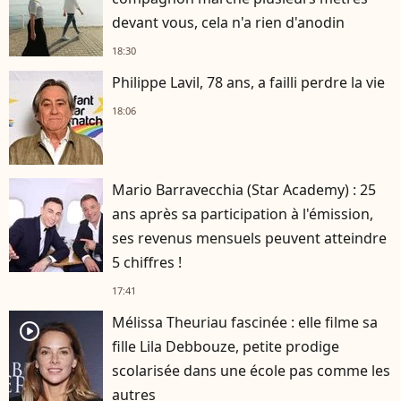
devant vous, cela n'a rien d'anodin
18:30
Philippe Lavil, 78 ans, a failli perdre la vie
18:06
Mario Barravecchia (Star Academy) : 25
ans après sa participation à l'émission,
ses revenus mensuels peuvent atteindre
5 chiffres !
17:41
Mélissa Theuriau fascinée : elle filme sa
player2
fille Lila Debbouze, petite prodige
scolarisée dans une école pas comme les
autres