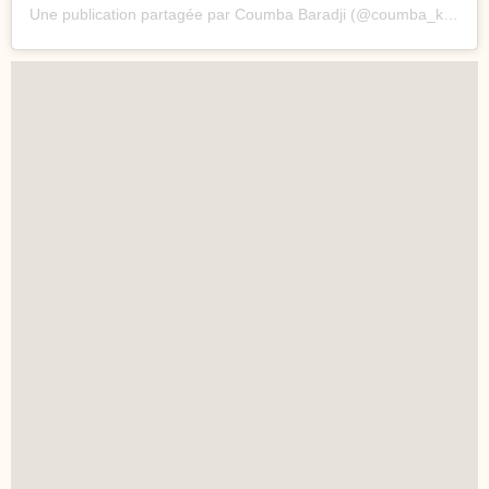
Une publication partagée par Coumba Baradji (@coumba_koh_lanta_officiel)