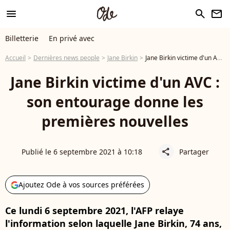
menu
search
newsletter
Billetterie
En privé avec
Accueil
Dernières news people
Jane Birkin
Jane Birkin victime d'un AVC : son entourage donne les premières nouvelles
Jane Birkin victime d'un AVC :
son entourage donne les
premières nouvelles
Publié le 6 septembre 2021 à 10:18
Partager
share
Ajoutez Ode à vos sources préférées
Ce lundi 6 septembre 2021, l'AFP relaye
l'information selon laquelle Jane Birkin, 74 ans,