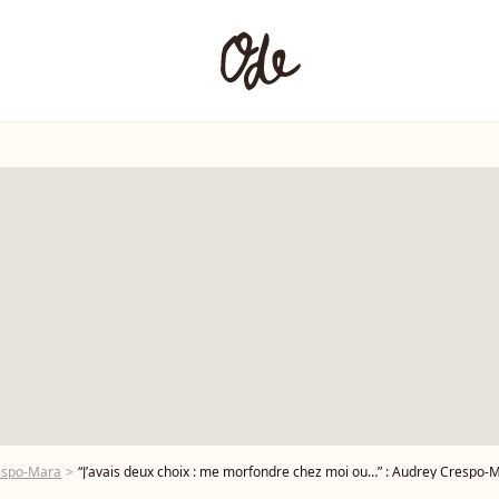
espo-Mara
“J’avais deux choix : me morfondre chez moi ou…” : Audrey Crespo-Mara en dit plus sur c