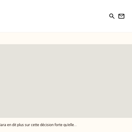
search
newsletter
ette décision forte qu'elle a prise, sans Thierry Ardisson