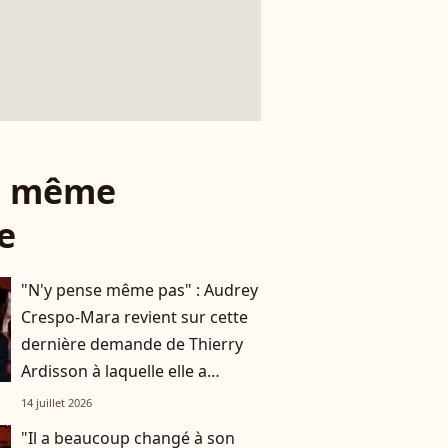
le même
e
"N'y pense même pas" : Audrey
Crespo-Mara revient sur cette
dernière demande de Thierry
Ardisson à laquelle elle a
répondu sans hésiter
14 juillet 2026
"Il a beaucoup changé à son