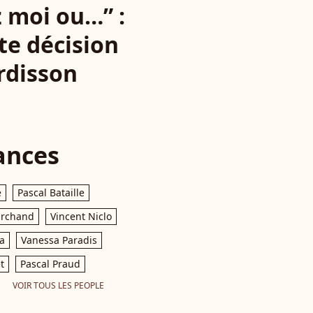
z moi ou…” :
te décision
Ardisson
ances
e
Pascal Bataille
archand
Vincent Niclo
a
Vanessa Paradis
t
Pascal Praud
VOIR TOUS LES PEOPLE