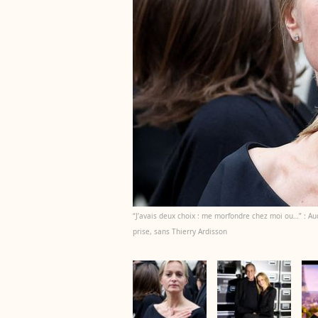
“J’avais deux choix : me morfondre chez moi ou…” : Aud
prise, sans Thierry Ardisson