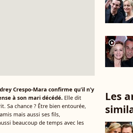
player2
drey Crespo-Mara confirme qu’il n’y
Les a
pense à son mari décédé.
Elle dit
simil
rit. Sa chance ? Être bien entourée,
amis mais aussi ses fils,
r aussi beaucoup de temps avec les