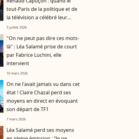
Renaud Capuçon : quand le
tout-Paris de la politique et de
la télévision a célébré leur
union
5 juillet 2026
"On ne peut pas dire ces mots-
là" : Léa Salamé prise de court
par Fabrice Luchini, elle
intervient
10 mars 2026
On ne l'avait jamais vu dans cet
état ! Claire Chazal perd ses
moyens en direct en évoquant
son départ de TF1
7 mars 2026
Léa Salamé perd ses moyens
en pleine émission : “Je ne