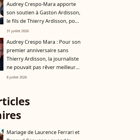
Audrey Crespo-Mara apporte
son soutien à Gaston Ardisson,
le fils de Thierry Ardisson, pour
son nouveau projet
31 juillet 2026
Audrey Crespo Mara : Pour son
premier anniversaire sans
Thierry Ardisson, la journaliste
ne pouvait pas rêver meilleure
compagnie
8 juillet 2026
rticles
aires
Mariage de Laurence Ferrari et