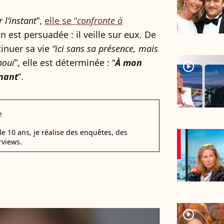
 l’instant
”,
elle se “
confronte à
en est persuadée : il veille sur eux. De
tinuer sa vie
“ici sans sa présence, mais
nouï
”, elle est déterminée : “
À mon
player2
enant
”.
e
e 10 ans, je réalise des enquêtes, des
rviews.
player2