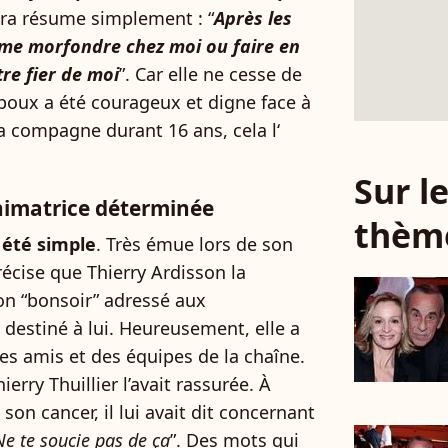
ra résume simplement : “
Après les
: me morfondre chez moi ou faire en
tre fier de moi
”. Car elle ne cesse de
époux a été courageux et digne face à
sa compagne durant 16 ans, cela l‘
Sur 
nimatrice déterminée
thèm
 été simple
. Très émue lors de son
récise que Thierry Ardisson la
on “bonsoir” adressé aux
t destiné à lui. Heureusement, elle a
es amis et des équipes de la chaîne.
ierry Thuillier l’avait rassurée. À
son cancer, il lui avait dit concernant
Ne te soucie pas de ça
”. Des mots qui