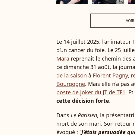
VOIR
Le 14 juillet 2025, l’animateur
T
d’un cancer du foie. Le 25 juil
Mara
reprenait le chemin des 
ce dimanche 31 août, la journa
de la saison
à
Florent Pagny
,
r
Bourgogne
. Mais elle n’a pas
poste de joker du JT de TF1
. Et
cette décision forte
.
Dans
Le Parisien
, la présentatri
mort de son mari. Son retour r
évoqué : “
J’étais persuadée que