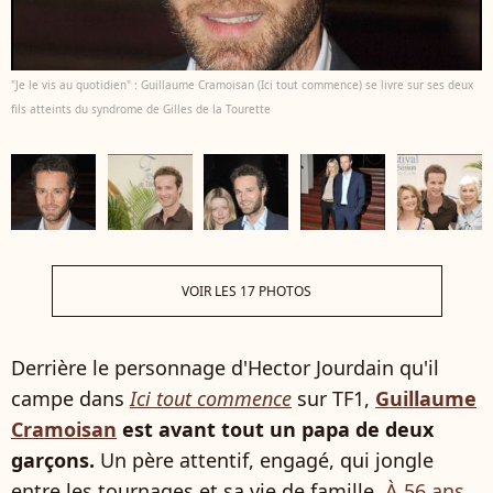
"Je le vis au quotidien" : Guillaume Cramoisan (Ici tout commence) se livre sur ses deux
fils atteints du syndrome de Gilles de la Tourette
VOIR LES 17 PHOTOS
Derrière le personnage d'Hector Jourdain qu'il
campe dans
Ici tout commence
sur TF1,
Guillaume
Cramoisan
est avant tout un papa de deux
garçons.
Un père attentif, engagé, qui jongle
entre les tournages et sa vie de famille.
À 56 ans,