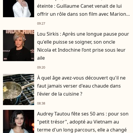
éteinte : Guillaume Canet venait de lui
offrir un rôle dans son film avec Marion
Cotillard
09:27
Lou Sirkis : Après une longue pause pour
qu'elle puisse se soigner, son oncle
Nicola et Indochine l’ont prise sous leur
aile
09:20
À quel âge avez-vous découvert qu'il ne
faut jamais verser d'eau chaude dans
l'évier de la cuisine ?
08:38
Audrey Tautou fête ses 50 ans : pour son
"petit trésor", adopté au Vietnam au
terme d'un long parcours, elle a changé