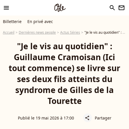
menu
search
newsletter
Billetterie
En privé avec
Accueil
Dernières news people
Actus Séries
"Je le vis au quotidien" : Guillaume Cramoisan (Ici tout commence) se livre sur ses deux fils atteints du syndrome de Gilles de la Tourette
"Je le vis au quotidien" :
Guillaume Cramoisan (Ici
tout commence) se livre sur
ses deux fils atteints du
syndrome de Gilles de la
Tourette
Publié le 19 mai 2026 à 17:00
Partager
share