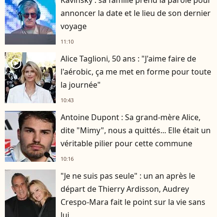
Kavinsky : sa famille prend la parole pour
annoncer la date et le lieu de son dernier
voyage
11:10
Alice Taglioni, 50 ans : "J'aime faire de
player2
l'aérobic, ça me met en forme pour toute
la journée"
10:43
Antoine Dupont : Sa grand-mère Alice,
dite "Mimy", nous a quittés... Elle était un
véritable pilier pour cette commune
10:16
"Je ne suis pas seule" : un an après le
départ de Thierry Ardisson, Audrey
Crespo-Mara fait le point sur la vie sans
lui