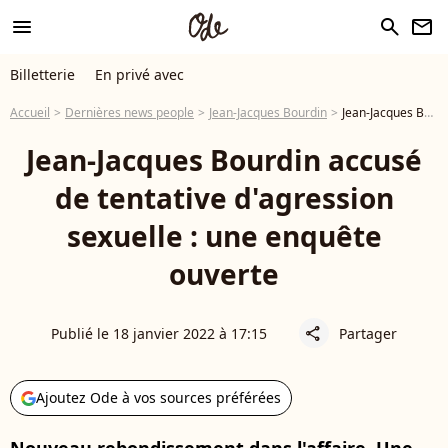
menu
search
newsletter
Billetterie
En privé avec
Accueil
Dernières news people
Jean-Jacques Bourdin
Jean-Jacques Bourdin accusé de tentative d'agression sexuelle : une enquête ouverte
Jean-Jacques Bourdin accusé
de tentative d'agression
sexuelle : une enquête
ouverte
Publié le 18 janvier 2022 à 17:15
Partager
share
Ajoutez Ode à vos sources préférées