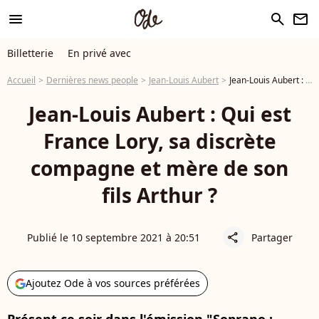
menu
search
newsletter
Billetterie
En privé avec
Accueil
Dernières news people
Jean-Louis Aubert
Jean-Louis Aubert : Qui est France Lory, sa discrète compagne et mère de son fils Arthur ?
Jean-Louis Aubert : Qui est
France Lory, sa discrète
compagne et mère de son
fils Arthur ?
Publié le 10 septembre 2021 à 20:51
Partager
share
Ajoutez Ode à vos sources préférées