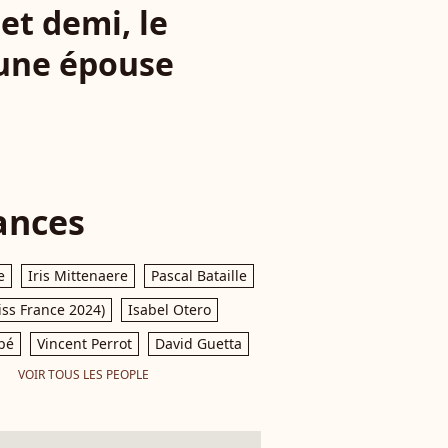
et demi, le
eune épouse
ances
e
Iris Mittenaere
Pascal Bataille
iss France 2024)
Isabel Otero
pé
Vincent Perrot
David Guetta
VOIR TOUS LES PEOPLE