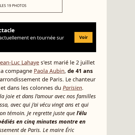
 LES 19 PHOTOS
ctacle
 actuellement en tournée sur
Voir
Jean-Luc Lahaye
s'est marié le 2 juillet
sa compagne
Paola Aubin
,
de 41 ans
e arrondissement de Paris. Le chanteur
ujet dans les colonnes du
Parisien
.
la joie et dans l’amour avec nos familles
, avec qui j’ai vécu vingt ans et qui
mon témoin. Je regrette juste que
l’élu
pédiés en cinq minutes montre en
ssement de Paris. Le maire Éric