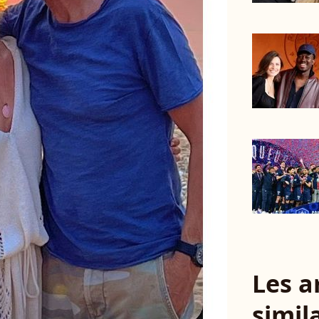
Les a
simil