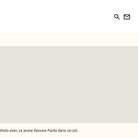
search
newsletter
o avec sa jeune épouse Paola dans un joli décor