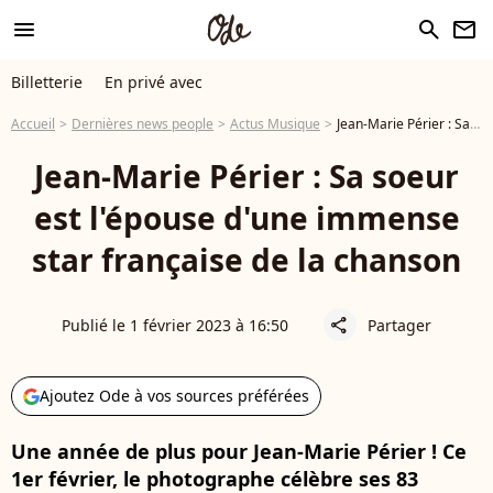
menu
search
newsletter
Billetterie
En privé avec
Accueil
Dernières news people
Actus Musique
Jean-Marie Périer : Sa soeur est l'épouse d'une immense star française de la chanson
Jean-Marie Périer : Sa soeur
est l'épouse d'une immense
star française de la chanson
Publié le 1 février 2023 à 16:50
Partager
share
Ajoutez Ode à vos sources préférées
Une année de plus pour Jean-Marie Périer ! Ce
1er février, le photographe célèbre ses 83