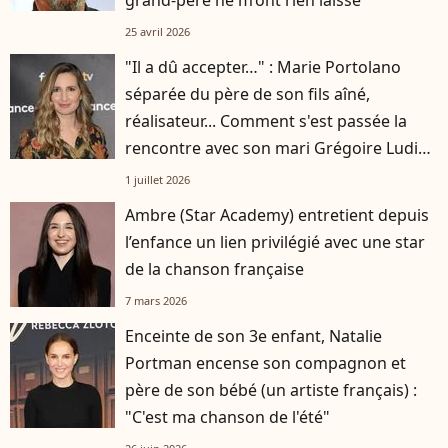
grand-père ne m’ont rien laissé"
25 avril 2026
"Il a dû accepter…" : Marie Portolano
séparée du père de son fils aîné,
réalisateur... Comment s'est passée la
rencontre avec son mari Grégoire Ludig
?
1 juillet 2026
Ambre (Star Academy) entretient depuis
l’enfance un lien privilégié avec une star
de la chanson française
7 mars 2026
Enceinte de son 3e enfant, Natalie
Portman encense son compagnon et
père de son bébé (un artiste français) :
"C'est ma chanson de l'été"