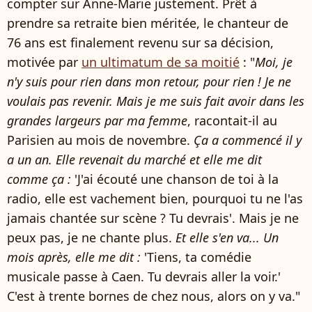
compter sur Anne-Marie justement. Prêt à
prendre sa retraite bien méritée, le chanteur de
76 ans est finalement revenu sur sa décision,
motivée par
un ultimatum de sa moitié
: "
Moi, je
n'y suis pour rien dans mon retour, pour rien ! Je ne
voulais pas revenir. Mais je me suis fait avoir dans les
grandes largeurs par ma femme
, racontait-il au
Parisien au mois de novembre.
Ça a commencé il y
a un an. Elle revenait du marché et elle me dit
comme ça :
'J'ai écouté une chanson de toi à la
radio, elle est vachement bien, pourquoi tu ne l'as
jamais chantée sur scène ? Tu devrais'. Mais je ne
peux pas, je ne chante plus.
Et elle s'en va... Un
mois après, elle me dit :
'Tiens, ta comédie
musicale passe à Caen. Tu devrais aller la voir.'
C'est à trente bornes de chez nous, alors on y va."