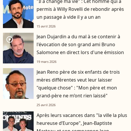
"Il a changé ma vie" : Cet homme qui a
permis à Willy Rovelli de rebondir après
un passage à vide il y a un an
15 avril 2026
Jean Dujardin a du mal à se contenir à
player2
l'évocation de son grand ami Bruno
Salomone en direct lors d'une émission
19 mars 2026
Jean Reno père de six enfants de trois
mères différentes veut leur laisser
"quelque chose" : "Mon père et mon
grand-père ne m’ont rien laissé"
25 avril 2026
Après leurs vacances dans "la ville la plus
heureuse d’Europe", Jean-Baptiste
Marteau et son compagnon Jean