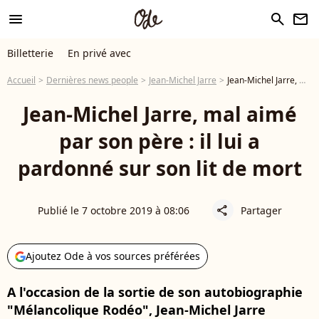
menu
search
newsletter
Billetterie
En privé avec
Accueil
Dernières news people
Jean-Michel Jarre
Jean-Michel Jarre, mal aimé par son père : il lui a pardonné sur son lit de mort
Jean-Michel Jarre, mal aimé
par son père : il lui a
pardonné sur son lit de mort
Publié le 7 octobre 2019 à 08:06
Partager
share
Ajoutez Ode à vos sources préférées
A l'occasion de la sortie de son autobiographie
"Mélancolique Rodéo", Jean-Michel Jarre