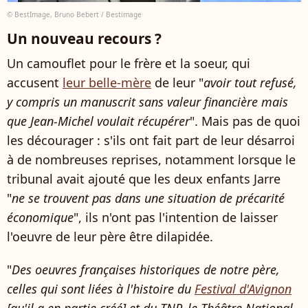
© BestImage, Bruno Bebert / Bestimage
Un nouveau recours ?
Un camouflet pour le frère et la soeur, qui
accusent
leur belle-mère
de leur "
avoir tout refusé,
y compris un manuscrit sans valeur financière mais
que Jean-Michel voulait récupérer
". Mais pas de quoi
les décourager : s'ils ont fait part de leur désarroi
à de nombreuses reprises, notamment lorsque le
tribunal avait ajouté que les deux enfants Jarre
"
ne se trouvent pas dans une situation de précarité
économique
", ils n'ont pas l'intention de laisser
l'oeuvre de leur père être dilapidée.
"
Des oeuvres françaises historiques de notre père,
celles qui sont liées à l'histoire du
Festival d'Avignon
[qu'il a en partie créé] et du TNP, le Théâtre National