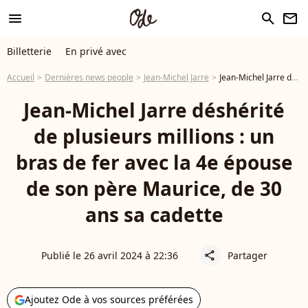
menu
search
newsletter
Billetterie
En privé avec
Accueil
Dernières news people
Jean-Michel Jarre
Jean-Michel Jarre déshérité de plusieurs millions : un bras de fer avec la 4e épouse de son père Maurice, de 30 ans sa cadette
Jean-Michel Jarre déshérité
de plusieurs millions : un
bras de fer avec la 4e épouse
de son père Maurice, de 30
ans sa cadette
Publié le 26 avril 2024 à 22:36
Partager
share
Ajoutez Ode à vos sources préférées