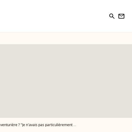
search
newsletter
 "Je n'avais pas particulièrement envie d'en parler"