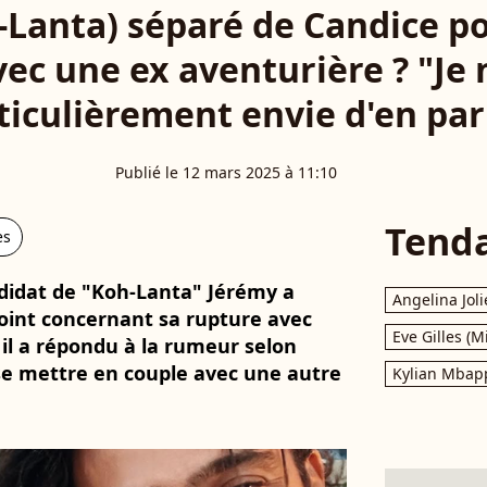
-Lanta) séparé de Candice po
vec une ex aventurière ? "Je 
ticulièrement envie d'en par
Publié le 12 mars 2025 à 11:10
Tend
es
ndidat de "Koh-Lanta" Jérémy a
Angelina Joli
oint concernant sa rupture avec
Eve Gilles (M
 il a répondu à la rumeur selon
 se mettre en couple avec une autre
Kylian Mbap