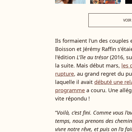
VOIR
Ils formaient l'un des couple
Boisson et Jérémy Raffin s'éta
l'édition
L'île au trésor
(2016, su
la suite. Mais début mars,
les 
rupture
, au grand regret du pu
laquelle il avait
débuté une rel
programme
a couru. Une allég
vite répondu !
“
Voilà, c’est fini. Comme vous l
temps, nous prenons des chemins 
vivre notre rêve, et puis on l’a 