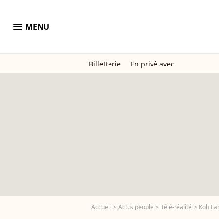
menu
MENU
Billetterie
En privé avec
Accueil
Actus people
Télé-réalité
Koh La