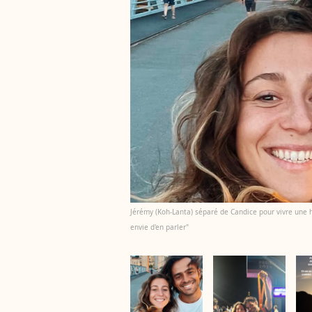
Jérémy (Koh-Lanta) séparé de Candice pour vivre une h
envie d'en parler"