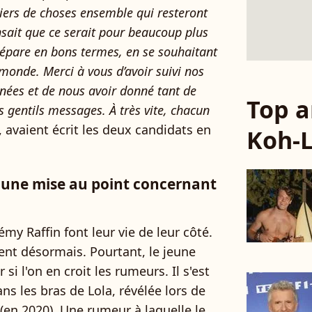
iers de choses ensemble qui resteront
sait que ce serait pour beaucoup plus
épare en bons termes, en se souhaitant
u monde. Merci à vous d’avoir suivi nos
nées et de nous avoir donné tant de
Top a
s gentils messages. À très vite, chacun
”, avaient écrit les deux candidats en
Koh-
 une mise au point concernant
my Raffin font leur vie de leur côté.
nt désormais. Pourtant, le jeune
i l'on en croit les rumeurs. Il s'est
ans les bras de Lola, révélée lors de
(en 2020). Une rumeur à laquelle le