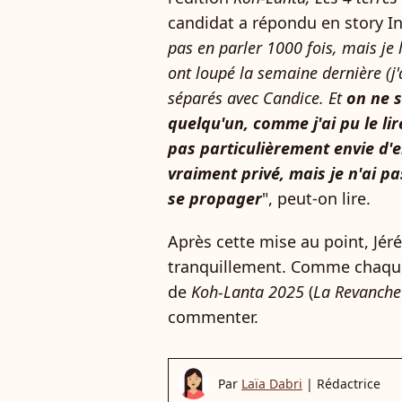
candidat a répondu en story In
pas en parler 1000 fois, mais je 
ont loupé la semaine dernière (j'
séparés avec Candice. Et
on ne s
quelqu'un, comme j'ai pu le li
pas particulièrement envie d'en
vraiment privé, mais je n'ai pa
se propager
", peut-on lire.
Après cette mise au point, Jér
tranquillement. Comme chaque 
de
Koh-Lanta 2025
(
La Revanche 
commenter.
Par
Laïa Dabri
|
Rédactrice