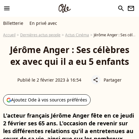
menu
search
newsletter
Billetterie
En privé avec
Accueil
Dernières actus people
Actus Cinéma
Jérôme Anger : Ses célèbres ex avec qui il a eu 5 enfants
Jérôme Anger : Ses célèbres
ex avec qui il a eu 5 enfants
Publié le 2 février 2023 à 16:54
Partager
share
Ajoutez Ode à vos sources préférées
L'acteur français Jérôme Anger fête en ce jeudi
2 février ses 65 ans. L'occasion de revenir sur
les différentes relations qu'il a entretenues au
cours de sa vie, ainsi que sur les nombreux