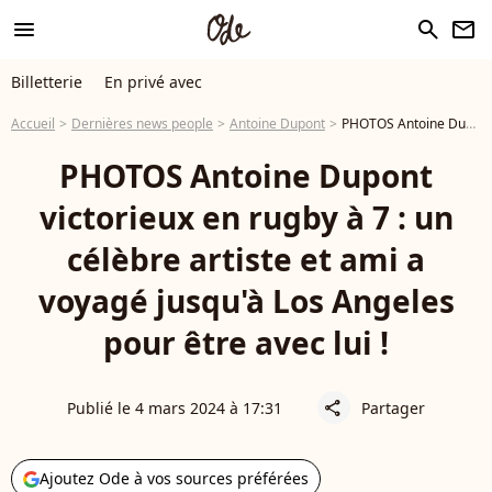
menu
search
newsletter
Billetterie
En privé avec
Accueil
Dernières news people
Antoine Dupont
PHOTOS Antoine Dupont victorieux en rugby à 7 : un célèbre artiste et ami a voyagé jusqu'à Los Angeles pour être avec lui !
PHOTOS Antoine Dupont
victorieux en rugby à 7 : un
célèbre artiste et ami a
voyagé jusqu'à Los Angeles
pour être avec lui !
Publié le 4 mars 2024 à 17:31
Partager
share
Ajoutez Ode à vos sources préférées