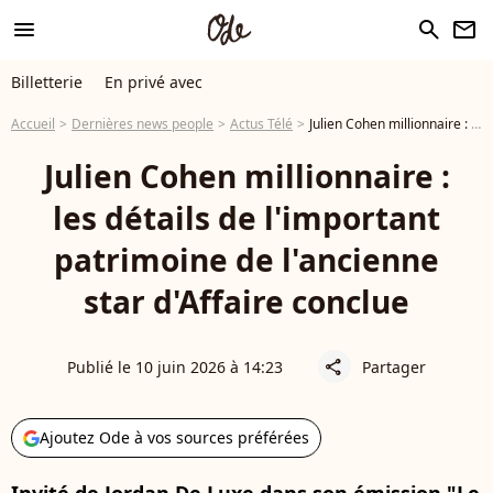
menu
search
newsletter
Billetterie
En privé avec
Accueil
Dernières news people
Actus Télé
Julien Cohen millionnaire : les détails de l'important patrimoine de l'ancienne star d'Affaire conclue
Julien Cohen millionnaire :
les détails de l'important
patrimoine de l'ancienne
star d'Affaire conclue
Publié le 10 juin 2026 à 14:23
Partager
share
Ajoutez Ode à vos sources préférées