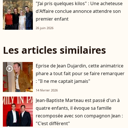
"J’ai pris quelques kilos" : Une acheteuse
d'Affaire conclue annonce attendre son
premier enfant
26 juin 2026
Les articles similaires
Eprise de Jean Dujardin, cette animatrice
player2
phare a tout fait pour se faire remarquer
: "Il ne me captait jamais"
14 février 2026
Jean-Baptiste Marteau est passé d'un à
quatre enfants, il évoque sa famille
recomposée avec son compagnon Jean :
"C'est différent"