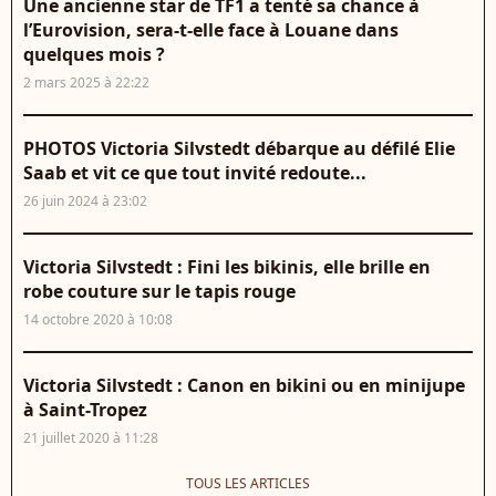
Une ancienne star de TF1 a tenté sa chance à
l’Eurovision, sera-t-elle face à Louane dans
quelques mois ?
2 mars 2025 à 22:22
PHOTOS Victoria Silvstedt débarque au défilé Elie
Saab et vit ce que tout invité redoute...
26 juin 2024 à 23:02
Victoria Silvstedt : Fini les bikinis, elle brille en
robe couture sur le tapis rouge
14 octobre 2020 à 10:08
Victoria Silvstedt : Canon en bikini ou en minijupe
à Saint-Tropez
21 juillet 2020 à 11:28
TOUS LES ARTICLES