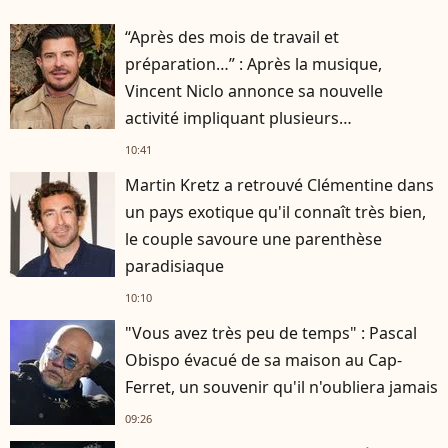
“Après des mois de travail et
préparation…” : Après la musique,
Vincent Niclo annonce sa nouvelle
activité impliquant plusieurs
personnalités
10:41
Martin Kretz a retrouvé Clémentine dans
un pays exotique qu'il connaît très bien,
le couple savoure une parenthèse
paradisiaque
10:10
"Vous avez très peu de temps" : Pascal
Obispo évacué de sa maison au Cap-
Ferret, un souvenir qu'il n'oubliera jamais
09:26