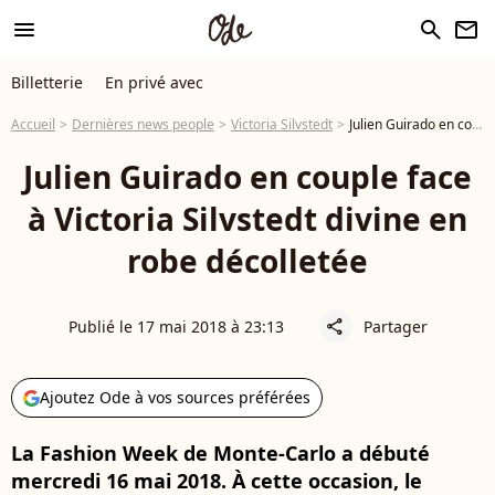
menu
search
newsletter
Billetterie
En privé avec
Accueil
Dernières news people
Victoria Silvstedt
Julien Guirado en couple face à Victoria Silvstedt divine en robe décolletée
Julien Guirado en couple face
à Victoria Silvstedt divine en
robe décolletée
Publié le 17 mai 2018 à 23:13
Partager
share
Ajoutez Ode à vos sources préférées
La Fashion Week de Monte-Carlo a débuté
mercredi 16 mai 2018. À cette occasion, le