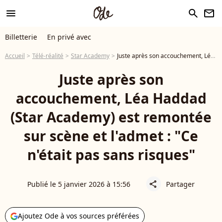
menu
search
newsletter
Billetterie
En privé avec
Accueil
Télé-réalité
Star Academy
Juste après son accouchement, Léa Haddad (Star Academy) est remontée sur scène et l'admet : "Ce n'était pas sans risques"
Juste après son
accouchement, Léa Haddad
(Star Academy) est remontée
sur scène et l'admet : "Ce
n'était pas sans risques"
Publié le 5 janvier 2026 à 15:56
Partager
share
Ajoutez Ode à vos sources préférées