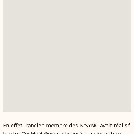
En effet, l'ancien membre des N'SYNC avait réalisé
le titre
Cry Me A River
juste après sa séparation