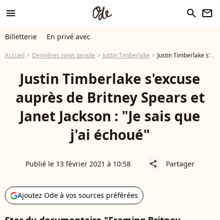
menu
search
newsletter
Billetterie
En privé avec
Accueil
Dernières news people
Justin Timberlake
Justin Timberlake s'excuse auprès de Britney Spears et Janet Jackson : "Je sais que j'ai échoué"
Justin Timberlake s'excuse
auprès de Britney Spears et
Janet Jackson : "Je sais que
j'ai échoué"
Publié le 13 février 2021 à 10:58
Partager
share
Ajoutez Ode à vos sources préférées