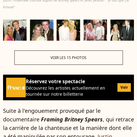
Justin Timberlake s'excuse auprès de Britney Spears et Janet Jackson : "Je sais que j'ai
échoué"
VOIR LES 15 PHOTOS
Réservez votre spectacle
Voir
Découvrez les artistes actuellement en
tournée sur notre billetterie
Suite à l'engouement provoqué par le
documentaire
Framing Britney Spears
, qui retrace
la carrière de la chanteuse et la manière dont elle
a été manipulée par son entourage,
Justin