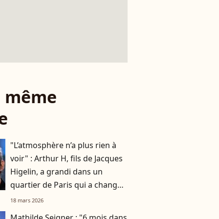
le même
e
"L’atmosphère n’a plus rien à
voir" : Arthur H, fils de Jacques
Higelin, a grandi dans un
quartier de Paris qui a changé
du tout au tout
18 mars 2026
Mathilde Seigner : "6 mois dans