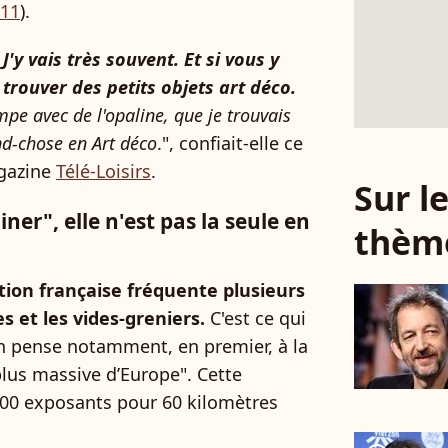
011
).
J'y vais très souvent. Et si vous y
 trouver des petits objets art déco.
mpe avec de l'opaline, que je trouvais
nd-chose en Art déco
.", confiait-elle ce
agazine
Télé-Loisirs
.
Sur 
ner", elle n'est pas la seule en
thèm
ation française fréquente plusieurs
es et les vides-greniers.
C'est ce qui
On pense notamment, en premier, à la
plus massive d’Europe". Cette
 500 exposants pour 60 kilomètres