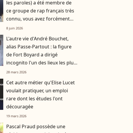
les paroles) a été membre de
ce groupe de rap français très
connu, vous avez forcément
dansé sur son tube en 1995
8 juin 2026
L'autre vie d'André Bouchet,
alias Passe-Partout : la figure
de Fort Boyard a dirigé
incognito l'un des lieux les plus
fréquentés de Paris
28 mars 2026
Cet autre métier qu'Elise Lucet
voulait pratiquer, un emploi
rare dont les études l'ont
découragée
19 mars 2026
Pascal Praud possède une