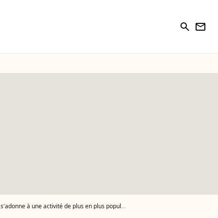
search
newsletter
de plus en plus populaire et économiquement à la portée de tous