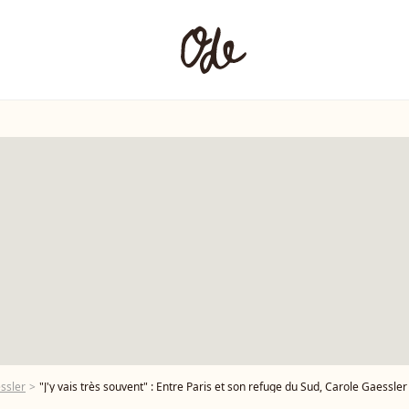
ssler
"J'y vais très souvent" : Entre Paris et son refuge du Sud, Carole Gaessler s'adonne à une activité 