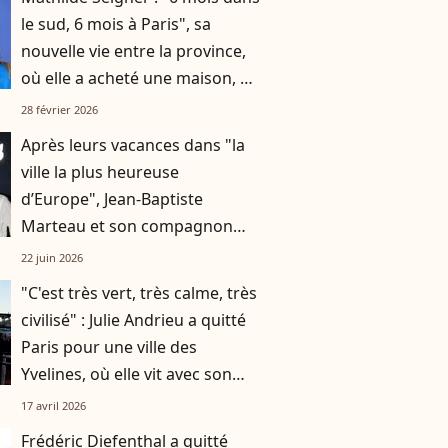
le sud, 6 mois à Paris", sa
nouvelle vie entre la province,
où elle a acheté une maison, et
la capitale
28 février 2026
Après leurs vacances dans "la
ville la plus heureuse
d’Europe", Jean-Baptiste
Marteau et son compagnon
Jean s’affichent à un événement
22 juin 2026
très couru à Paris
"C'est très vert, très calme, très
civilisé" : Julie Andrieu a quitté
Paris pour une ville des
Yvelines, où elle vit avec son
mari et leurs deux enfants
17 avril 2026
Frédéric Diefenthal a quitté