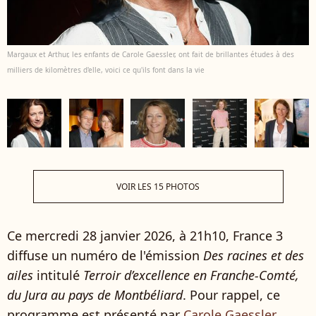
Margaux et Arthur, les enfants de Carole Gaessler, ont fait de brillantes études à des
milliers de kilomètres d'elle, voici ce qu'ils font dans la vie
VOIR LES 15 PHOTOS
Ce mercredi 28 janvier 2026, à 21h10, France 3
diffuse un numéro de l'émission
Des racines et des
ailes
intitulé
Terroir d’excellence en Franche-Comté,
du Jura au pays de Montbéliard
. Pour rappel, ce
programme est présenté par
Carole Gaessler
.