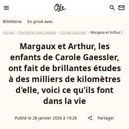
menu
search
newsletter
Billetterie
En privé avec
Accueil
Dernières news people
Carole Gaessler
Margaux et Arthur, les enfants de Carole Gaessler, ont fait de brillantes études à des milliers de kilomètres d'elle, voici ce qu'ils font dans la vie
Margaux et Arthur, les
enfants de Carole Gaessler,
ont fait de brillantes études
à des milliers de kilomètres
d'elle, voici ce qu'ils font
dans la vie
Publié le 28 janvier 2026 à 19:26
Partager
share