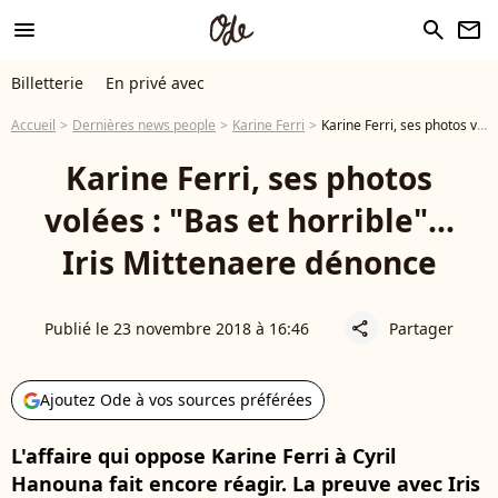
menu
search
newsletter
Billetterie
En privé avec
Accueil
Dernières news people
Karine Ferri
Karine Ferri, ses photos volées : "Bas et horrible"... Iris Mittenaere dénonce
Karine Ferri, ses photos
volées : "Bas et horrible"...
Iris Mittenaere dénonce
Publié le 23 novembre 2018 à 16:46
Partager
share
Ajoutez Ode à vos sources préférées
L'affaire qui oppose Karine Ferri à Cyril
Hanouna fait encore réagir. La preuve avec Iris