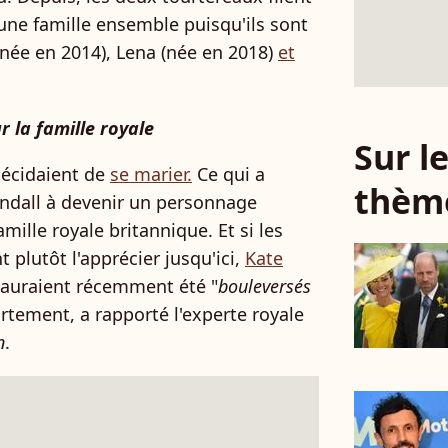
 une famille ensemble puisqu'ils sont
 (née en 2014), Lena (née en 2018)
et
ur la famille royale
Sur 
 décidaient de
se marier.
Ce qui a
thèm
indall à devenir un personnage
mille royale britannique. Et si les
 plutôt l'apprécier jusqu'ici,
Kate
m auraient récemment été "
bouleversés
tement, a rapporté l'experte royale
n
.