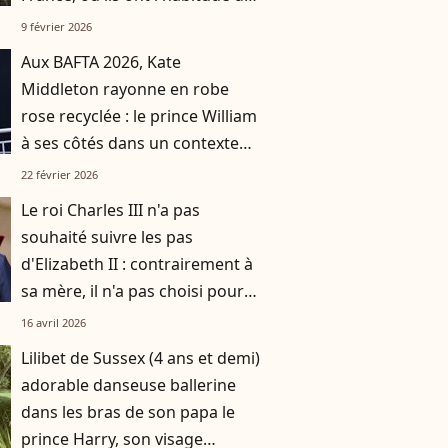
se rendre avec leurs trois
9 février 2026
enfants
Aux BAFTA 2026, Kate
Middleton rayonne en robe
rose recyclée : le prince William
à ses côtés dans un contexte
délicat pour la famille royale
22 février 2026
Le roi Charles III n'a pas
souhaité suivre les pas
d'Elizabeth II : contrairement à
sa mère, il n'a pas choisi pour
résidence ce monument de la
16 avril 2026
couronne
Lilibet de Sussex (4 ans et demi)
adorable danseuse ballerine
dans les bras de son papa le
prince Harry, son visage