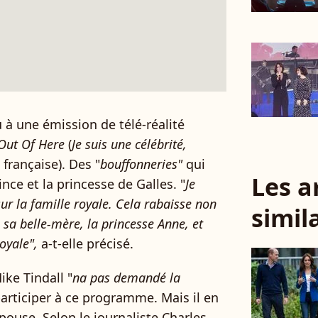
u à une émission de télé-réalité
 Out Of Here
(
Je suis une célébrité,
 française). Des "
bouffonneries"
qui
Les a
nce et la princesse de Galles. "
Je
sur la famille royale. C
ela rabaisse non
simil
sa belle-mère, la princesse Anne,
et
royale",
a-t-elle précisé.
Mike Tindall "
na pas demandé la
 participer à ce programme. Mais il en
épouse
. Selon le journaliste Charles