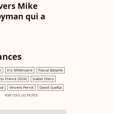
vers Mike
gbyman qui a
ances
e
Iris Mittenaere
Pascal Bataille
iss France 2024)
Isabel Otero
pé
Vincent Perrot
David Guetta
VOIR TOUS LES PEOPLE