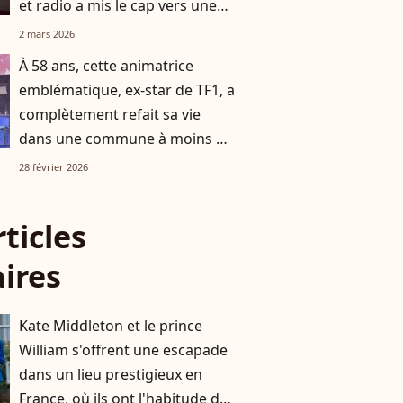
et radio a mis le cap vers une
destination chic et prisée
2 mars 2026
À 58 ans, cette animatrice
emblématique, ex-star de TF1, a
complètement refait sa vie
dans une commune à moins de
deux heures d’avion de Paris
28 février 2026
rticles
aires
Kate Middleton et le prince
William s'offrent une escapade
dans un lieu prestigieux en
France, où ils ont l'habitude de