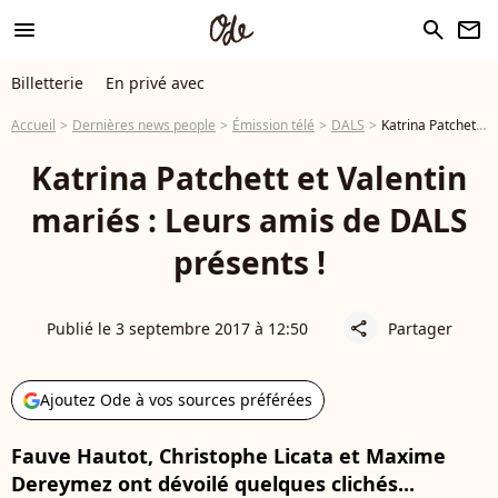
menu
search
newsletter
Billetterie
En privé avec
Accueil
Dernières news people
Émission télé
DALS
Katrina Patchett et Valentin mariés : Leurs amis de DALS présents !
Katrina Patchett et Valentin
mariés : Leurs amis de DALS
présents !
Publié le 3 septembre 2017 à 12:50
Partager
share
Ajoutez Ode à vos sources préférées
Fauve Hautot, Christophe Licata et Maxime
Dereymez ont dévoilé quelques clichés...