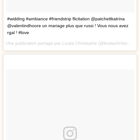
#widding #ambiance #friendstrip flicitation @patchettkatrina
@valentindhoore un mariage plus que russi ! Vous nous avez
rgal ! #love
Une publication partage par Licata Christophe (@licatachristophe) le