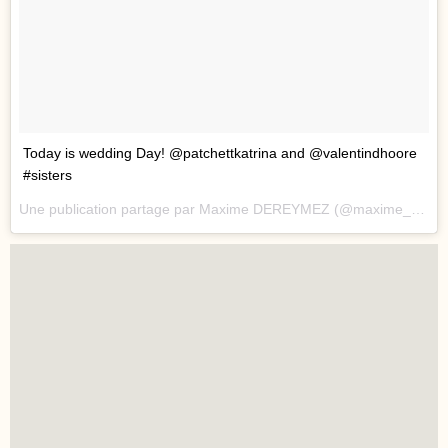
Today is wedding Day! @patchettkatrina and @valentindhoore
#sisters
Une publication partage par Maxime DEREYMEZ (@maxime_dereymez) le