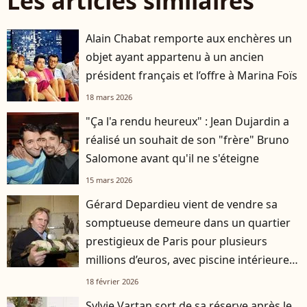
Les articles similaires
Alain Chabat remporte aux enchères un
objet ayant appartenu à un ancien
président français et l’offre à Marina Foïs
18 mars 2026
"Ça l'a rendu heureux" : Jean Dujardin a
réalisé un souhait de son "frère" Bruno
Salomone avant qu'il ne s'éteigne
15 mars 2026
Gérard Depardieu vient de vendre sa
somptueuse demeure dans un quartier
prestigieux de Paris pour plusieurs
millions d’euros, avec piscine intérieure
et cuisine professionnelle
18 février 2026
Sylvie Vartan sort de sa réserve après le