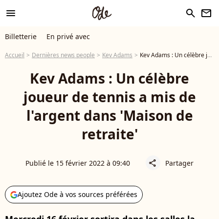
menu
search
newsletter
Billetterie
En privé avec
Accueil
Dernières news people
Kev Adams
Kev Adams : Un célèbre joueur de tennis a mis de l'argent dans 'Maison de retraite'
Kev Adams : Un célèbre
joueur de tennis a mis de
l'argent dans 'Maison de
retraite'
Publié le 15 février 2022 à 09:40
Partager
share
Ajoutez Ode à vos sources préférées