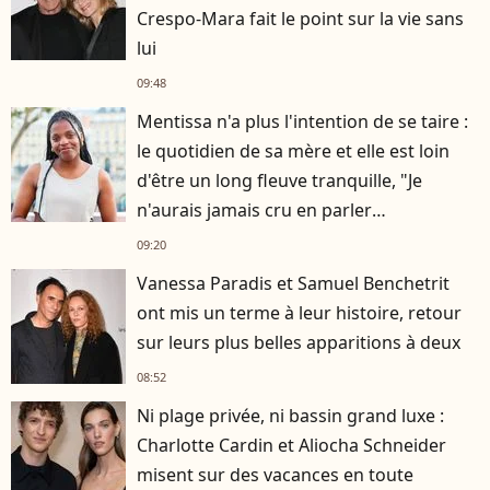
Crespo-Mara fait le point sur la vie sans
lui
09:48
Mentissa n'a plus l'intention de se taire :
le quotidien de sa mère et elle est loin
d'être un long fleuve tranquille, "Je
n'aurais jamais cru en parler
publiquement"
09:20
Vanessa Paradis et Samuel Benchetrit
ont mis un terme à leur histoire, retour
sur leurs plus belles apparitions à deux
08:52
Ni plage privée, ni bassin grand luxe :
Charlotte Cardin et Aliocha Schneider
misent sur des vacances en toute