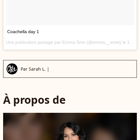
Coachella day 1
Une publication partage par Emma Sme (@emma__smet) le
15 Avril 2017 2h46 PDT
Par
Sarah L.
|
À propos de