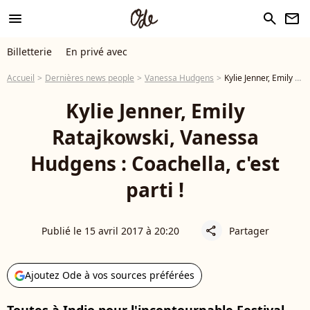
menu
search
newsletter
Billetterie
En privé avec
Accueil
Dernières news people
Vanessa Hudgens
Kylie Jenner, Emily Ratajkowski, Vanessa Hudgens : Coachella, c'est parti !
Kylie Jenner, Emily
Ratajkowski, Vanessa
Hudgens : Coachella, c'est
parti !
Publié le 15 avril 2017 à 20:20
Partager
share
Ajoutez Ode à vos sources préférées