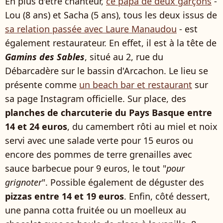
En plus d'être chanteur,
ce papa de deux garçons
-
Lou (8 ans) et Sacha (5 ans), tous les deux issus de
sa relation passée avec Laure Manaudou
- est
également restaurateur. En effet, il est à la tête de
Gamins des Sables
, situé au 2, rue du
Débarcadère sur le bassin d'Arcachon. Le lieu se
présente comme
un beach bar et restaurant
sur
sa page Instagram officielle. Sur place, des
planches de charcuterie du Pays Basque entre
14 et 24 euros
, du camembert rôti au miel et noix
servi avec une salade verte pour 15 euros ou
encore des pommes de terre grenailles avec
sauce barbecue pour 9 euros, le tout "
pour
grignoter
". Possible également de déguster des
pizzas entre 14 et 19 euros
. Enfin, côté dessert,
une panna cotta fruitée ou un moelleux au