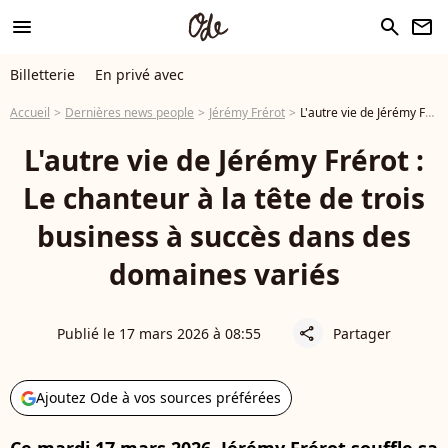
menu
search
newsletter
Billetterie
En privé avec
Accueil
Dernières news people
Jérémy Frérot
L'autre vie de Jérémy Frérot : Le chanteur à la tête de trois business à succès dans des domaines variés
L'autre vie de Jérémy Frérot :
Le chanteur à la tête de trois
business à succès dans des
domaines variés
Publié le 17 mars 2026 à 08:55
Partager
share
Ajoutez Ode à vos sources préférées