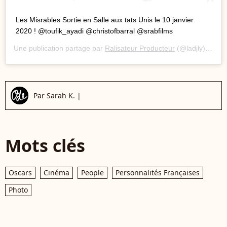
Les Misrables Sortie en Salle aux tats Unis le 10 janvier
2020 ! @toufik_ayadi @christofbarral @srabfilms
Une publication partage par
Ralisateur Producteur
(@ladjly) le
10 
Par
Sarah K.
|
Mots clés
Oscars
Cinéma
People
Personnalités Françaises
Photo