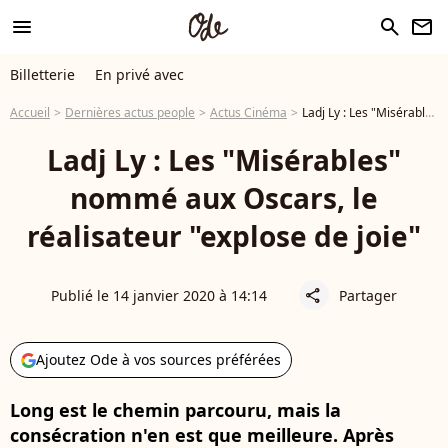
menu
search
newsletter
Billetterie
En privé avec
Accueil
Dernières actus people
Actus Cinéma
Ladj Ly : Les "Misérables" nommé aux Oscars, le réalisateur "explose de joie"
Ladj Ly : Les "Misérables"
nommé aux Oscars, le
réalisateur "explose de joie"
Publié le 14 janvier 2020 à 14:14
Partager
share
Ajoutez Ode à vos sources préférées
Long est le chemin parcouru, mais la
consécration n'en est que meilleure. Après