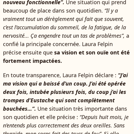
nouveau fonctionnelle”.
Une situation qui prend
beaucoup de place dans son quotidien.
“Il y a
vraiment tout un dérèglement qui fait que souvent,
c’est l’accumulation du sommeil, de la fatigue, de la
nervosité... Ça engendre tout un tas de problèmes”,
a
confié la principale concernée. Laura Felpin
précise ensuite que
sa vision et son ouïe ont été
fortement impactées.
En toute transparence, Laura Felpin déclare :
“J’ai
ma vision qui a baissé d’un coup. J’ai été opérée
deux fois, intubée plusieurs fois, du coup j’ai les
trompes d’Eustache qui sont complètement
bouchées…”.
Une situation très importante dans
son quotidien et elle précise :
“Depuis huit mois, je
n’entends plus correctement des deux oreilles. Sans
thyroïde, mon corps fait des trucs de fou”.
Si elle