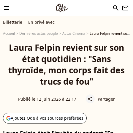
menu
search
newsletter
Billetterie
En privé avec
Accueil
Dernières actus people
Actus Cinéma
Laura Felpin revient sur son état quotidien : "Sans thyroïde, mon corps fait des trucs de fou"
Laura Felpin revient sur son
état quotidien : "Sans
thyroïde, mon corps fait des
trucs de fou"
Publié le 12 juin 2026 à 22:17
Partager
share
Ajoutez Ode à vos sources préférées