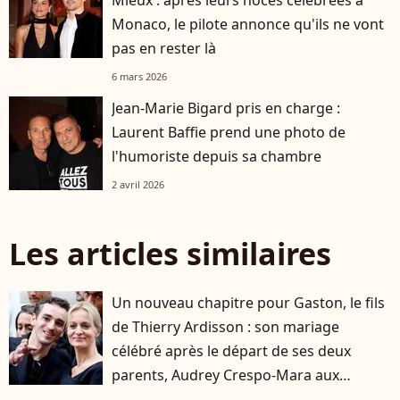
Mleux : après leurs noces célèbrées à
Monaco, le pilote annonce qu'ils ne vont
pas en rester là
6 mars 2026
Jean-Marie Bigard pris en charge :
Laurent Baffie prend une photo de
l'humoriste depuis sa chambre
2 avril 2026
Les articles similaires
Un nouveau chapitre pour Gaston, le fils
de Thierry Ardisson : son mariage
célébré après le départ de ses deux
parents, Audrey Crespo-Mara aux
premières loges