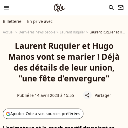
menu
search
newsletter
Billetterie
En privé avec
Accueil
Dernières news people
Laurent Ruquier
Laurent Ruquier et Hugo Manos vont se marier ! Déjà des détails de leur union, "une fête d'envergure"
Laurent Ruquier et Hugo
Manos vont se marier ! Déjà
des détails de leur union,
"une fête d'envergure"
Publié le 14 avril 2023 à 15:55
Partager
share
Ajoutez Ode à vos sources préférées