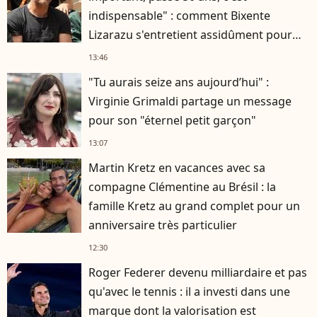
indispensable" : comment Bixente
Lizarazu s'entretient assidûment pour
rester musclé à 56 ans ?
13:46
"Tu aurais seize ans aujourd’hui" :
Virginie Grimaldi partage un message
pour son "éternel petit garçon"
13:07
Martin Kretz en vacances avec sa
compagne Clémentine au Brésil : la
famille Kretz au grand complet pour un
anniversaire très particulier
12:30
Roger Federer devenu milliardaire et pas
qu'avec le tennis : il a investi dans une
marque dont la valorisation est