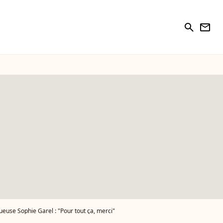
search
newsletter
euse Sophie Garel : "Pour tout ça, merci"