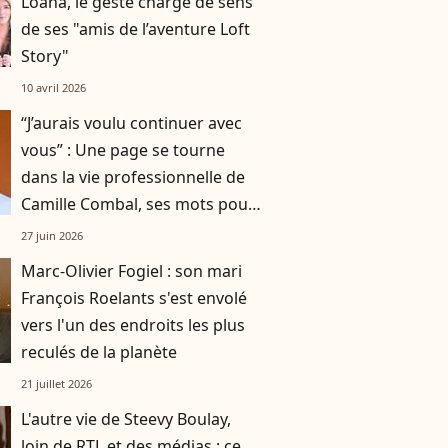
Loana, le geste chargé de sens
de ses "amis de l’aventure Loft
Story"
10 avril 2026
“J’aurais voulu continuer avec
vous” : Une page se tourne
dans la vie professionnelle de
Camille Combal, ses mots pour
son dernier jour
27 juin 2026
Marc-Olivier Fogiel : son mari
François Roelants s'est envolé
vers l'un des endroits les plus
reculés de la planète
21 juillet 2026
L'autre vie de Steevy Boulay,
loin de RTL et des médias : ce