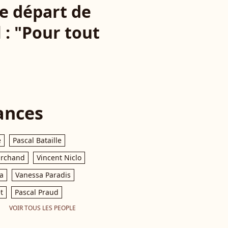
le départ de
: "Pour tout
ances
e
Pascal Bataille
archand
Vincent Niclo
a
Vanessa Paradis
t
Pascal Praud
VOIR TOUS LES PEOPLE