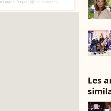
ar Laurent Ruquier (@ruquierlaurent)
Les a
simil