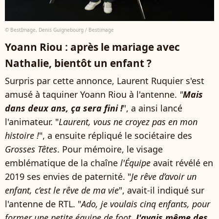
© BestImage, Denis Guignebourg / Bestimage
Yoann Riou : après le mariage avec
Nathalie, bientôt un enfant ?
Surpris par cette annonce, Laurent Ruquier s'est
amusé à taquiner Yoann Riou à l'antenne.
"
Mais
dans deux ans, ça sera fini !
", a ainsi lancé
l'animateur. "
Laurent, vous ne croyez pas en mon
histoire !
", a ensuite répliqué le sociétaire des
Grosses Têtes
. Pour mémoire, le visage
emblématique de la chaîne
l'Équipe
avait révélé en
2019 ses envies de paternité. "
Je rêve d’avoir un
enfant, c’est le rêve de ma vie
", avait-il indiqué sur
l'antenne de RTL. "
Ado, je voulais cinq enfants, pour
former une petite équipe de foot.
J'avais même des