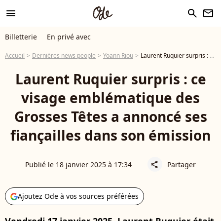
menu
search
newsletter
Billetterie
En privé avec
Accueil
Dernières news people
Yoann Riou
Laurent Ruquier surpris : ce visage emblématique des Grosses Têtes a annoncé ses fiançailles dans son émission
Laurent Ruquier surpris : ce
visage emblématique des
Grosses Têtes a annoncé ses
fiançailles dans son émission
Publié le 18 janvier 2025 à 17:34
Partager
share
Ajoutez Ode à vos sources préférées