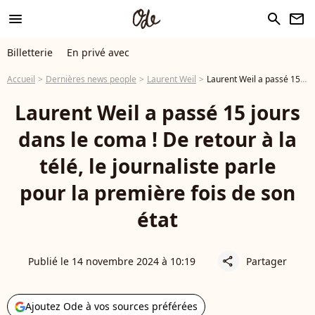
menu
search
newsletter
Billetterie
En privé avec
Accueil
Dernières news people
Laurent Weil
Laurent Weil a passé 15 jours dans le coma ! De retour à la télé, le journaliste parle pour la première fois de son état
Laurent Weil a passé 15 jours
dans le coma ! De retour à la
télé, le journaliste parle
pour la première fois de son
état
Publié le 14 novembre 2024 à 10:19
Partager
share
Ajoutez Ode à vos sources préférées