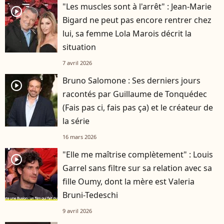
"Les muscles sont à l'arrêt" : Jean-Marie
player2
Bigard ne peut pas encore rentrer chez
lui, sa femme Lola Marois décrit la
situation
7 avril 2026
Bruno Salomone : Ses derniers jours
player2
racontés par Guillaume de Tonquédec
(Fais pas ci, fais pas ça) et le créateur de
la série
16 mars 2026
"Elle me maîtrise complètement" : Louis
player2
Garrel sans filtre sur sa relation avec sa
fille Oumy, dont la mère est Valeria
Bruni-Tedeschi
9 avril 2026