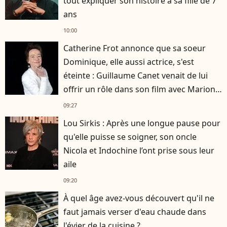
tout expliquer son histoire à sa fille de 7
ans
10:00
Catherine Frot annonce que sa soeur
Dominique, elle aussi actrice, s'est
éteinte : Guillaume Canet venait de lui
offrir un rôle dans son film avec Marion
Cotillard
09:27
Lou Sirkis : Après une longue pause pour
qu'elle puisse se soigner, son oncle
Nicola et Indochine l’ont prise sous leur
aile
09:20
À quel âge avez-vous découvert qu'il ne
faut jamais verser d'eau chaude dans
l'évier de la cuisine ?