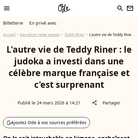
menu
search
newsletter
Billetterie
En privé avec
Accueil
Dernières news people
Teddy Riner
L'autre vie de Teddy Riner : le judoka a investi dans une célèbre marque française et c'est surprenant
L'autre vie de Teddy Riner : le
judoka a investi dans une
célèbre marque française et
c'est surprenant
Publié le 24 mars 2026 à 14:21
Partager
share
Ajoutez Ode à vos sources préférées