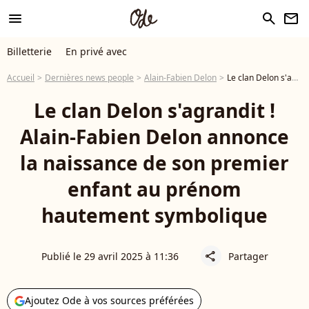
menu
search
newsletter
Billetterie
En privé avec
Accueil
Dernières news people
Alain-Fabien Delon
Le clan Delon s'agrandit ! Alain-Fabien Delon annonce la naissance de son premier enfant au prénom hautement symbolique
Le clan Delon s'agrandit !
Alain-Fabien Delon annonce
la naissance de son premier
enfant au prénom
hautement symbolique
Publié le 29 avril 2025 à 11:36
Partager
share
Ajoutez Ode à vos sources préférées