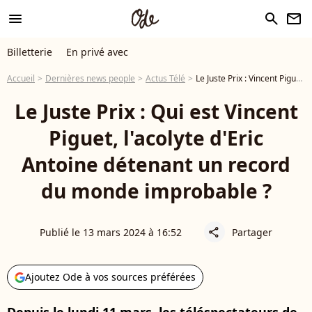
menu
search
newsletter
Billetterie
En privé avec
Accueil
Dernières news people
Actus Télé
Le Juste Prix : Vincent Piguet, chenilliste professionnel et déjà vu à la télé !
Le Juste Prix : Qui est Vincent
Piguet, l'acolyte d'Eric
Antoine détenant un record
du monde improbable ?
Publié le 13 mars 2024 à 16:52
Partager
share
Ajoutez Ode à vos sources préférées