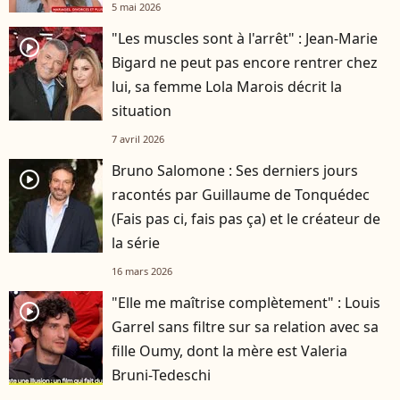
5 mai 2026
"Les muscles sont à l'arrêt" : Jean-Marie
player2
Bigard ne peut pas encore rentrer chez
lui, sa femme Lola Marois décrit la
situation
7 avril 2026
Bruno Salomone : Ses derniers jours
player2
racontés par Guillaume de Tonquédec
(Fais pas ci, fais pas ça) et le créateur de
la série
16 mars 2026
"Elle me maîtrise complètement" : Louis
player2
Garrel sans filtre sur sa relation avec sa
fille Oumy, dont la mère est Valeria
Bruni-Tedeschi